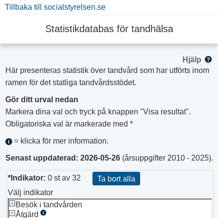
Tillbaka till socialstyrelsen.se
Statistikdatabas för tandhälsa
Hjälp
Här presenteras statistik över tandvård som har utförts inom
ramen för det statliga tandvårdsstödet.
Gör ditt urval nedan
Markera dina val och tryck på knappen "Visa resultat".
Obligatoriska val är markerade med *
= klicka för mer information.
Senast uppdaterad:
2026-05-26
(årsuppgifter 2010 - 2025).
*Indikator:
0
st av
32
Ta bort alla
Välj indikator
Besök i tandvården
Åtgärd