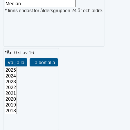
* finns endast för åldersgruppen 24 år och äldre.
*År:
0
st av
16
Välj alla
Ta bort alla