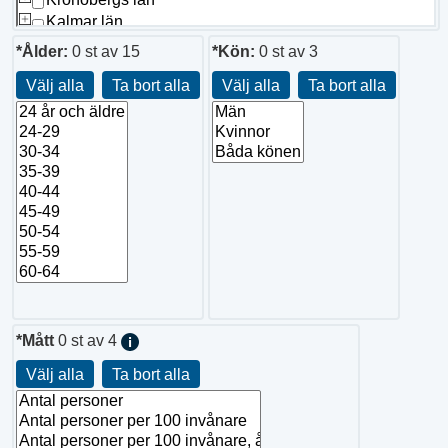
Kalmar län
Gotlands län
*Ålder:
0
st av
15
*Kön:
0
st av
3
Blekinge län
Välj alla
Ta bort alla
Välj alla
Ta bort alla
Skåne län
Hallands län
Västra Götalands län
Värmlands län
Örebro län
Västmanlands län
Dalarnas län
Gävleborgs län
Västernorrlands län
Jämtlands län
Västerbottens län
Norrbottens län
*Mått
0
st av
4
Välj alla
Ta bort alla