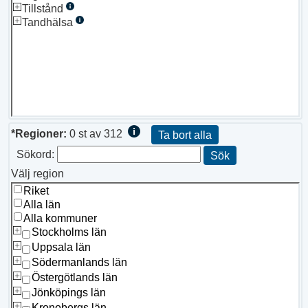
Tillstånd
Tandhälsa
*Regioner:
0
st av
312
Ta bort alla
Sökord:
Sök
Välj region
Riket
Alla län
Alla kommuner
Stockholms län
Uppsala län
Södermanlands län
Östergötlands län
Jönköpings län
Kronobergs län